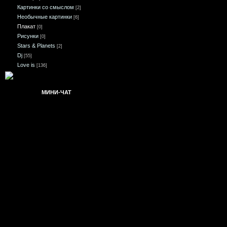
Картинки со смыслом
[2]
Необычные картинки
[6]
Плакат
[0]
Рисунки
[0]
Stars & Planets
[2]
Dj
[55]
Love is
[136]
МИНИ-ЧАТ