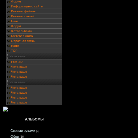
Форум
Информация о сайте
Каталог файлов
Каталог статей
Блог
Форум
Фотоальбомы
Гостевая книга
Обратная связь
Radio
TOP
Чета ваше
Foto 3D
Чета ваше
Чета ваше
Чета ваше
Чета ваше
Чета ваше
Чета ваше
Чета ваше
Чета ваше
АЛЬБОМЫ
Своими руками
[3]
Обои
[16]